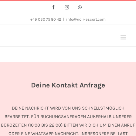
Zum
Facebook
Instagram
Whatsapp
Inhalt
+49 030 75 80 42
|
info@noir-escort.com
springen
Deine Kontakt Anfrage
DEINE NACHRICHT WIRD VON UNS SCHNELLSTMÖGLICH
BEARBEITET. FÜR BUCHUNGSANFRAGEN AUßERHALB UNSERER
BÜROZEITEN (10:00 BIS 22:00) BITTEN WIR DICH UM EINEN ANRUF
ODER EINE WHATSAPP NACHRICHT. INSBESONERE BEI LAST