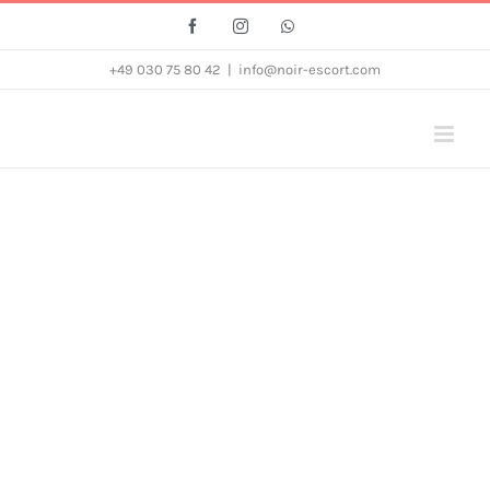
Zum
Facebook
Instagram
Whatsapp
Inhalt
+49 030 75 80 42
|
info@noir-escort.com
springen
Home
»
Unsere Partner